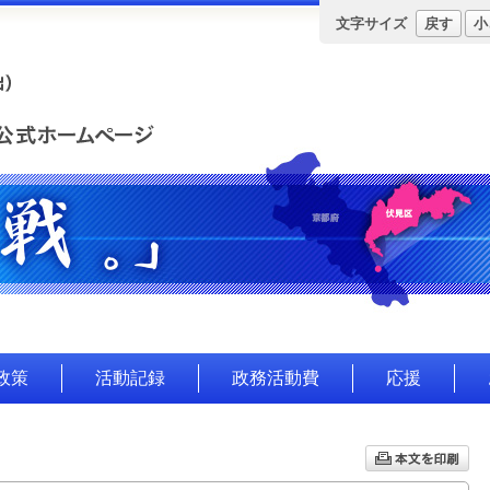
文字サイズ
戻す
小
政策
活動記録
政務活動費
応援