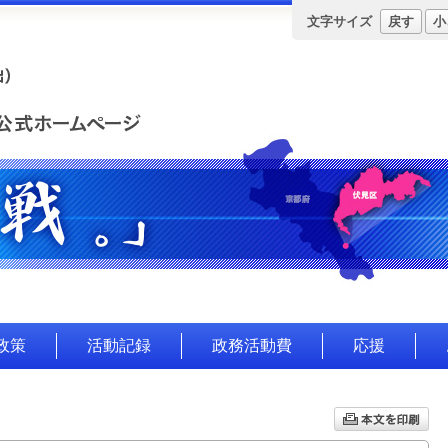
文字サイズ
戻す
小
政策
活動記録
政務活動費
応援